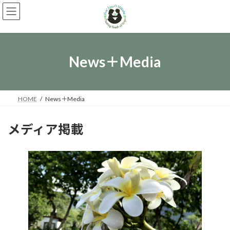
コ
ナ
ン
ビ
テ
ゲ
ン
ー
ツ
シ
へ
ョ
News＋Media
ス
ン
キ
に
ッ
移
プ
動
HOME
News＋Media
メディア掲載