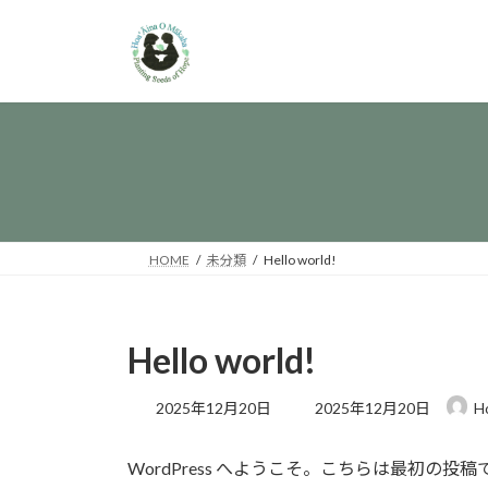
コ
ナ
ン
ビ
テ
ゲ
ン
ー
ツ
シ
へ
ョ
ス
ン
キ
に
ッ
移
プ
動
HOME
未分類
Hello world!
Hello world!
最
2025年12月20日
2025年12月20日
H
終
更
WordPress へようこそ。こちらは最初
新